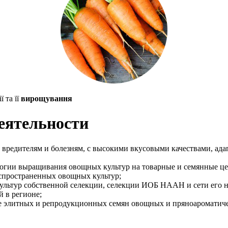
 та її
вирощування
еятельности
к вредителям и болезням, с высокими вкусовыми качествами, а
ологии выращивания овощных культур на товарные и семянные це
спространенных овощных культур;
льтур собственной селекции, селекции ИОБ НААН и сети его н
 в регионе;
 элитных и репродукционных семян овощных и пряноароматиче