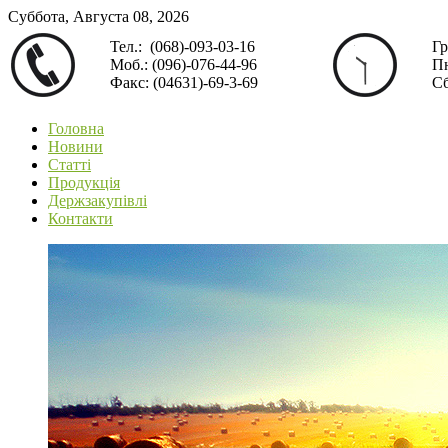
Суббота, Августа 08, 2026
Тел.: (068)-093-03-16
Гр
Моб.: (096)-076-44-96
Пн
Факс: (04631)-69-3-69
Сб
Головна
Новини
Статті
Продукція
Держзакупівлі
Контакти