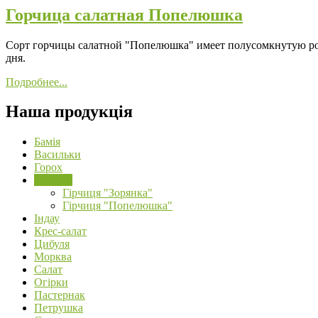
Горчица салатная Попелюшка
Сорт горчицы салатной "Попелюшка" имеет полусомкнутую розет
дня.
Подробнее...
Наша продукція
Бамія
Васильки
Горох
Гірчиця
Гірчиця "Зорянка"
Гірчиця "Попелюшка"
Індау
Крес-салат
Цибуля
Морква
Салат
Огірки
Пастернак
Петрушка