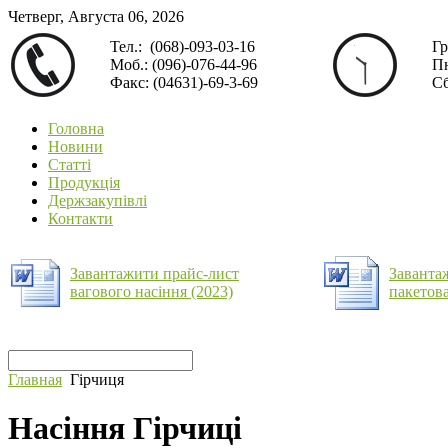
Четверг, Августа 06, 2026
Тел.: (068)-093-03-16
Гр
Моб.: (096)-076-44-96
Пн
Факс: (04631)-69-3-69
Сб
Головна
Новини
Статті
Продукція
Держзакупівлі
Контакти
Завантажити прайс-лист
Заванта
вагового насіння (2023)
пакетова
Главная
Гірчиця
Насіння Гірчиці