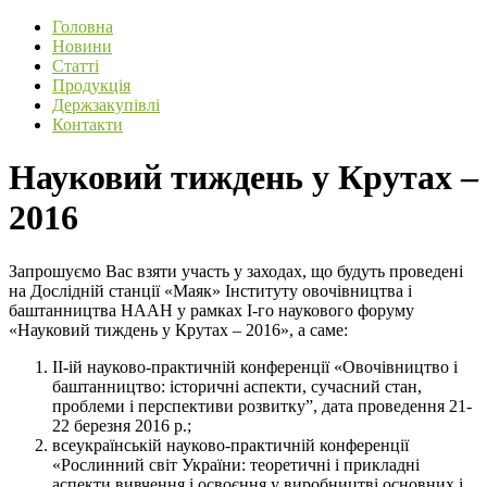
Головна
Новини
Статті
Продукція
Держзакупівлі
Контакти
Науковий тиждень у Крутах –
2016
Запрошуємо Вас взяти участь у заходах, що будуть проведені
на Дослідній станції «Маяк» Інституту овочівництва і
баштанництва НААН у рамках І-го наукового форуму
«Науковий тиждень у Крутах – 2016», а саме:
ІІ-ій науково-практичній конференції «Овочівництво і
баштанництво: історичні аспекти, сучасний стан,
проблеми і перспективи розвитку”, дата проведення 21-
22 березня 2016 р.;
всеукраїнській науково-практичній конференції
«Рослинний світ України: теоретичні і прикладні
аспекти вивчення і освоєння у виробництві основних і