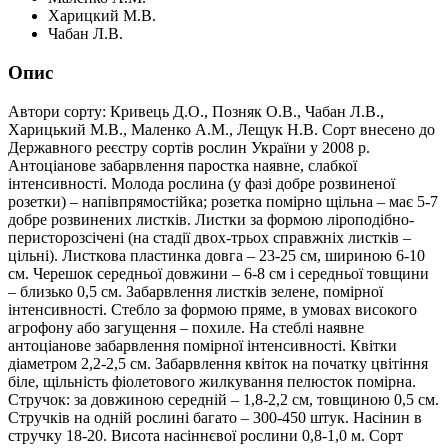
Харицкий М.В.
Чабан Л.В.
Опис
Автори сорту: Кривець Д.О., Позняк О.В., Чабан Л.В.,
Харицький М.В., Маленко А.М., Лещук Н.В. Сорт внесено до
Державного реєстру сортів рослин України у 2008 р.
Антоціанове забарвлення паростка наявне, слабкої
інтенсивності. Молода рослина (у фазі добре розвиненої
розетки) – напівпрямостійка; розетка помірно щільна – має 5-7
добре розвинених листків. Листки за формою ліроподібно-
перисторозсічені (на стадії двох-трьох справжніх листків –
цільні). Листкова пластинка довга – 23-25 см, шириною 6-10
см. Черешок середньої довжини – 6-8 см і середньої товщини
– близько 0,5 см. Забарвлення листків зелене, помірної
інтенсивності. Стебло за формою пряме, в умовах високого
агрофону або загущення – похиле. На стеблі наявне
антоціанове забарвлення помірної інтенсивності. Квітки
діаметром 2,2-2,5 см. Забарвлення квіток на початку цвітіння
біле, щільність фіолетового жилкування пелюсток помірна.
Стручок: за довжиною середній – 1,8-2,2 см, товщиною 0,5 см.
Стручків на одній рослині багато – 300-450 штук. Насінин в
стручку 18-20. Висота насіннєвої рослини 0,8-1,0 м. Сорт