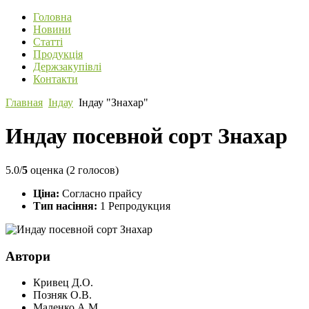
Головна
Новини
Статті
Продукція
Держзакупівлі
Контакти
Главная
Індау
Індау "Знахар"
Индау посевной сорт Знахар
5.0/
5
оценка (2 голосов)
Ціна:
Согласно прайсу
Тип насіння:
1 Репродукция
Автори
Кривец Д.О.
Позняк О.В.
Маленко А.М.