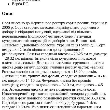
Верба Г.С.
Опис
Сорт внесено до Державного реєстру сортів рослин України у
2006 р. Сорт створено методом індивідуально-родинного
добору із гібридної популяції, одержаної від вільного
перезапилення (полікросу) чотирьох форм петрушки
кучеряволистої: популяцій та доборів з них Вінницької,
Львівської і Донецької областей України та із Голландії. Сорт
петрушки Стихія відноситься до кучеряволистої
різновидності. Розетка середньої висоти – 20-25 см та діаметра
– 28-32 см, щільна. Інтенсивність кучерявості листкової
пластинки - сильна. Листкова пластинка згрупована, частки
листка дещо загнуті догори, глибина розрізу часток –велика.
Розетка листків напівпряма, складається з 18-20 листків.
Листки щільні, трикут¬ної форми, середньої довжини – 16-18
см, шириною 14-16 см. Че¬решок листка без проявів
антоціану, середній за довжиною – 9-10 см, товщиною – 4-5
мм. Забарвлення листків зелене помірної інтенсивності.
Новостворений сорт високоврожайний, товарна урожайність
зе¬лені в фазу повністю розвиненої розетки складає 35,0 т/га.
Сорт відносно ранньостиглий, на 60-у добу урожайність
складає 10,8 т/га. Вирізняється інтенсивним наростан¬ням