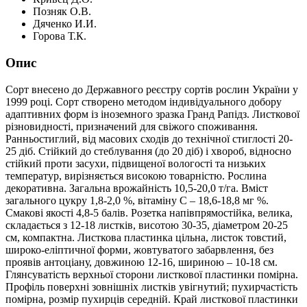
Позняк О.В.
Дяченко И.И.
Горова Т.К.
Опис
Сорт внесено до Державного реєстру сортів рослин України у
1999 році. Сорт створено методом індивідуального добору
адаптивних форм із іноземного зразка Гранд Рапідз. Листкової
різновидності, призначений для свіжого споживання.
Ранньостиглий, від масових сходів до технічної стиглості 20-
25 діб. Стійкий до стеблування (до 20 діб) і хвороб, відносно
стійкий проти засухи, підвищеної вологості та низьких
температур, вирізняється високою товарністю. Рослина
декоративна. Загальна врожайність 10,5-20,0 т/га. Вміст
загального цукру 1,8-2,0 %, вітаміну С – 18,6-18,8 мг %.
Смакові якості 4,8-5 балів. Розетка напівпрямостійка, велика,
складається з 12-18 листків, висотою 30-35, діаметром 20-25
см, компактна. Листкова пластинка цільна, листок товстий,
широко-еліптичної форми, жовтуватого забарвлення, без
проявів антоціану, довжиною 12-16, шириною – 10-18 см.
Глянсуватість верхньої сторони листкової пластинки помірна.
Профіль поверхні зовнішніх листків увігнутий; пухирчастість
помірна, розмір пухирців середній. Край листкової пластинки