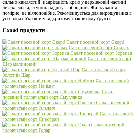
сильно хвилястий, надрізаність краю у верхівковій частині
листка мілка, ступінь надрізу – обрідний. Жилкування
помірне, не віялоподібне. Рекомендується для вирощування в
усіх зонах України у відкритому і закритому ґрунті.
Схожі продукти
Салат посевной сорт Скарб
Салат посевной сорт Спалах
Салат посевной сорт Зорепад
Салат посевной сорт
Шар малиновий
Салат посевной сорт
Золотий Шар
Салат посевной
головчатый сорт Наймит
Салат
посевной головчатый сорт Смуглянка
Салат посевной
головчатый сорт Ольжич
Салат посевной
головчатый сорт Дивограй
Салат посевной
головчатый сорт Годар