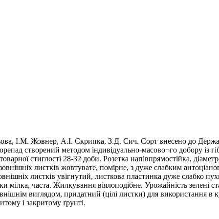
ва, І.М. Жовнер, А.І. Скрипка, З.Д. Сич. Сорт внесено до Держа
репад створений методом індивідуально-масово¬го добору із гіб
товарної стиглості 28-32 доби. Розетка напівпрямостійка, діамет
зовнішніх листків жовтувате, помірне, з дуже слабким антоціан
овнішніх листків увігнутий, листкова пластинка дуже слабко пух
ки мілка, часта. Жилкування віялоподібне. Урожайність зелені ста
внішнім виглядом, придатний (цілі листки) для використання в к
итому і закритому ґрунті.