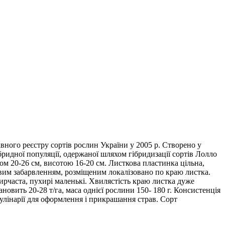
вного реєстру сортів рослин України у 2005 р. Створено у
ридної популяції, одержаної шляхом гібридизації сортів Лолло
ром 20-26 см, висотою 16-20 см. Листкова пластинка цільна,
овим забарвленням, розміщеним локалізовано по краю листка.
ирчаста, пухирі маленькі. Хвилястість краю листка дуже
новить 20-28 т/гa, маса однієї рослини 150- 180 г. Консистенція
улінарії для оформлення і прикрашання страв. Сорт