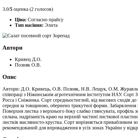
3.0/
5
оценка (2 голосов)
Ціна:
Согласно прайсу
Тип насіння:
Элита
Автори
Кривец Д.О.
Позняк О.В.
Опис
Автори: Д.О. Кривець, О.В. Позняк, Н.В. Лещук, О.М. Журавльо
співпраці з Ніжинським агротехнічним інститутом НАУ. Сорт Зо
Росса і Сніжинка. Сорт середньостиглий, від масових сходів до 
середня за товщиною, обернено трикутної форми. Забарвлення 
Поверхня листка з верхнього боку слабко глянсувата, профіль з
сильна, надрізаність краю на верхній частині листкової пластин
листків маслянисто-хрустка. Сорт вирізняється привабливим зо
рекомендований для впровадження в усіх зонах України у відкр