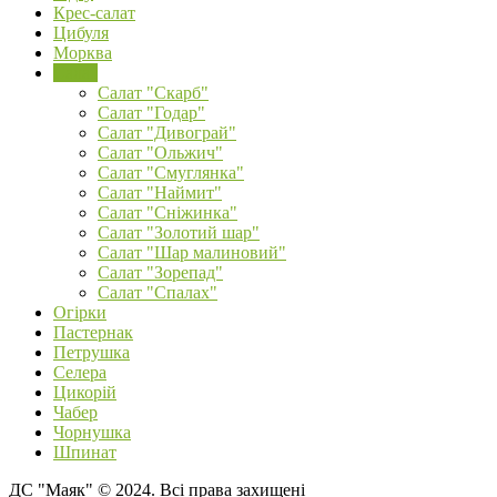
Крес-салат
Цибуля
Морква
Салат
Салат "Скарб"
Салат "Годар"
Салат "Дивограй"
Салат "Ольжич"
Салат "Смуглянка"
Салат "Наймит"
Салат "Сніжинка"
Салат "Золотий шар"
Салат "Шар малиновий"
Салат "Зорепад"
Салат "Спалах"
Огірки
Пастернак
Петрушка
Селера
Цикорій
Чабер
Чорнушка
Шпинат
ДС "Маяк" © 2024. Всі права захищені