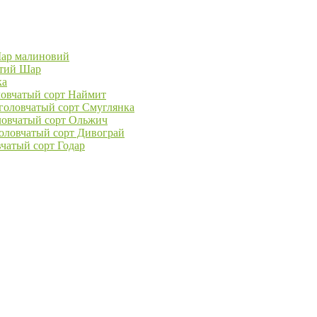
Шар малиновий
отий Шар
ка
ловчатый сорт Наймит
головчатый сорт Смуглянка
ловчатый сорт Ольжич
головчатый сорт Дивограй
чатый сорт Годар