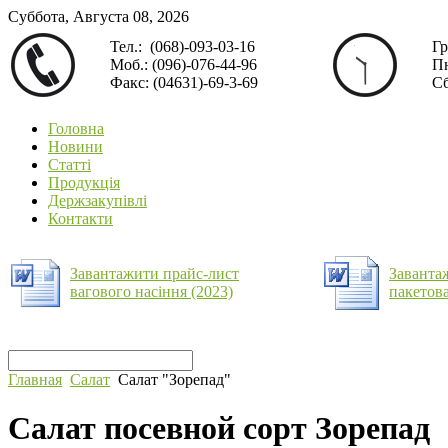
Суббота, Августа 08, 2026
Тел.: (068)-093-03-16
Гр
Моб.: (096)-076-44-96
Пн
Факс: (04631)-69-3-69
Сб
Головна
Новини
Статті
Продукція
Держзакупівлі
Контакти
Завантажити прайс-лист
Заванта
вагового насіння (2023)
пакетова
Главная
Салат
Салат "Зорепад"
Салат посевной сорт Зорепад